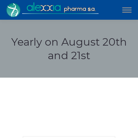
Yearly on August 20th
and 21st
Estás aquí: