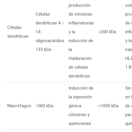
producción
sob
Células
de citosinas
pro
dendríticas 4 –
inflamatorias
de 
Células
14
y la
>200 kDa
inf
dendríticas
oligosacáridos
inducción de
y la
135 kDa
la
exp
maduración
HLA
de células
1 B
dendríticas
Inducción de
Sin
la expresión
en 
Macrófagos
<500 kDa
génica
>1000 kDa
de
citosinas y
par
quimosinas
qui