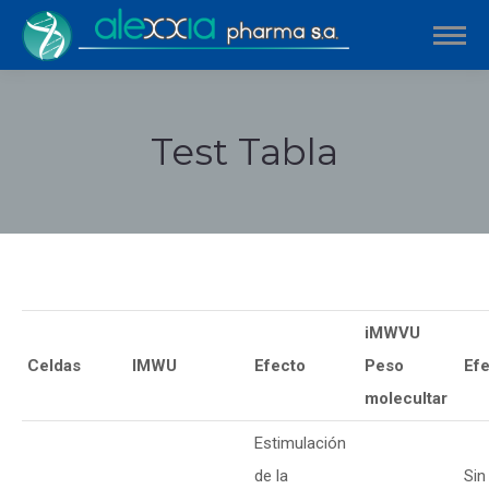
Test Tabla
Estás aquí:
iMWVU
Celdas
IMWU
Efecto
Peso
Ef
molecultar
Estimulación
de la
Sin