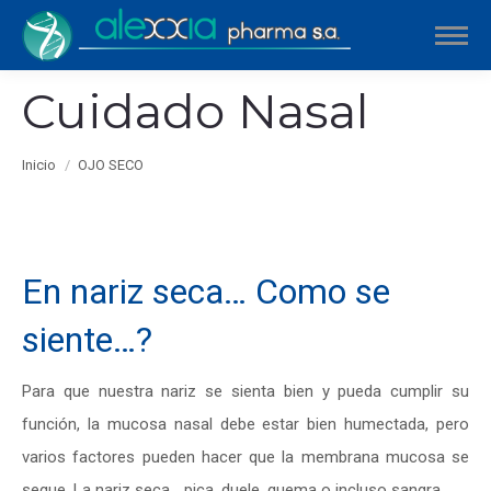
Cuidado Nasal
Estás aquí:
Inicio
OJO SECO
En nariz seca… Como se
siente…?
Para que nuestra nariz se sienta bien y pueda cumplir su
función, la mucosa nasal debe estar bien humectada, pero
varios factores pueden hacer que la membrana mucosa se
seque. La nariz seca… pica, duele, quema o incluso sangra.