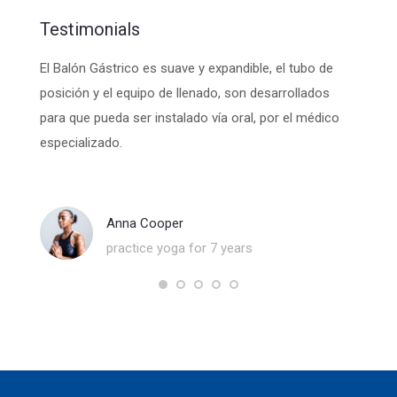
Testimonials
. Morbi
El Balón Gástrico es suave y expandible, el tubo de
Una ve
d felis
posición y el equipo de llenado, son desarrollados
con un
para que pueda ser instalado vía oral, por el médico
metile
enim.
especializado.
grande
flotan
Anna Cooper
practice yoga for 7 years