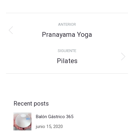
Navegación
ANTERIOR
entre
Pranayama Yoga
Álbum
álbumes
anterior:
SIGUIENTE
Pilates
Álbum
siguiente:
Recent posts
Balón Gástrico 365
junio 15, 2020